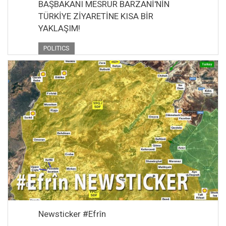
BAŞBAKANI MESRUR BARZANİ'NİN
TÜRKİYE ZİYARETİNE KISA BİR
YAKLAŞIM!
POLITICS
Newsticker #Efrîn