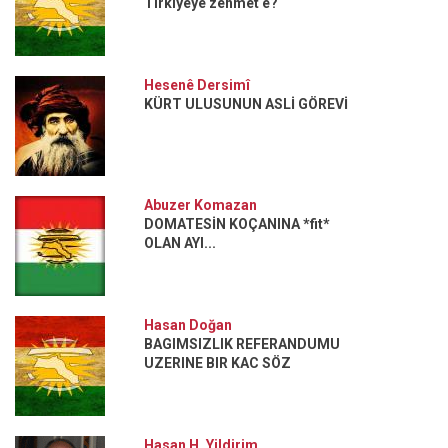
Tirkiyeyê zehmet e?
Hesenê Dersimî
KÜRT ULUSUNUN ASLİ GÖREVİ
Abuzer Komazan
DOMATESİN KOÇANINA *fit*
OLAN AYI...
Hasan Doğan
BAGIMSIZLIK REFERANDUMU
UZERINE BIR KAC SÖZ
Hasan H. Yildirim