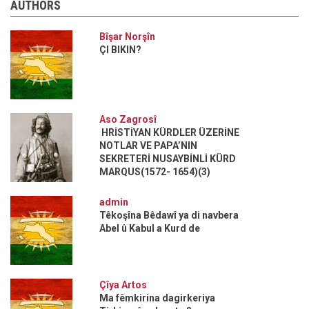
AUTHORS
Bîşar Norşîn
ÇI BIKIN?
Aso Zagrosî
HRİSTİYAN KÜRDLER ÜZERİNE
NOTLAR VE PAPA’NIN
SEKRETERİ NUSAYBİNLİ KÜRD
MARQUS(1572- 1654)(3)
admin
Têkoşîna Bêdawî ya di navbera
Abel û Kabul a Kurd de
Çîya Artos
Ma fêmkirina dagirkeriya