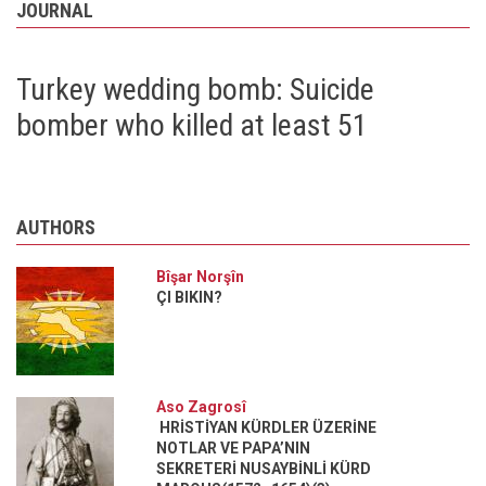
JOURNAL
Turkey wedding bomb: Suicide
bomber who killed at least 51
AUTHORS
Bîşar Norşîn
ÇI BIKIN?
Aso Zagrosî
HRİSTİYAN KÜRDLER ÜZERİNE
NOTLAR VE PAPA’NIN
SEKRETERİ NUSAYBİNLİ KÜRD