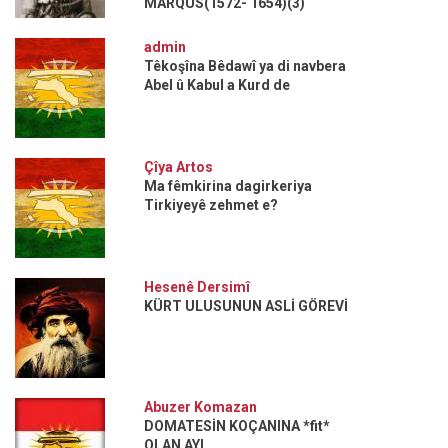
MARQUS(1572- 1654)(3)
admin
Têkoşîna Bêdawî ya di navbera
Abel û Kabul a Kurd de
Çîya Artos
Ma fêmkirina dagirkeriya
Tirkiyeyê zehmet e?
Hesenê Dersimî
KÜRT ULUSUNUN ASLİ GÖREVİ
Abuzer Komazan
DOMATESİN KOÇANINA *fit*
OLAN AYI...