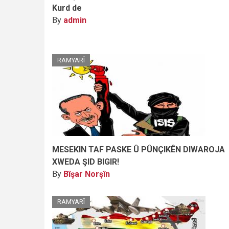
Kurd de
By
admin
RAMYARÎ
MESEKIN TAF PASKE Û PÛNÇIKÊN DIWAROJA
XWEDA ŞID BIGIR!
By
Bîşar Norşîn
RAMYARÎ