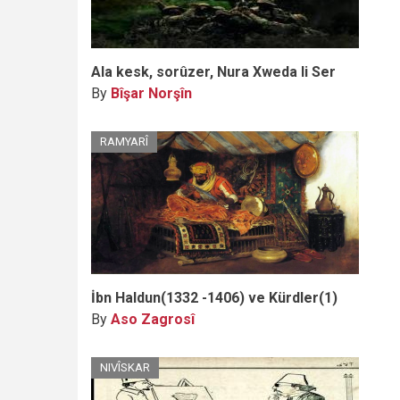
Ala kesk, sorûzer, Nura Xweda li Ser
By
Bîşar Norşîn
RAMYARÎ
İbn Haldun(1332 -1406) ve Kürdler(1)
By
Aso Zagrosî
NIVÎSKAR