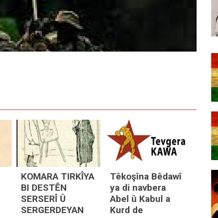
Ser
el û Kabul a Kurd de
 DIWAROJA XWEDA ŞID BIGIR!
yê zehmet e?
e?
tanê
KOMARA TIRKÎYA
Têkoşîna Bêdawî
BI DESTÊN
ya di navbera
SERSERÎ Û
Abel û Kabul a
SERGERDEYAN
Kurd de