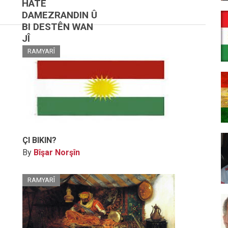
HATE
DAMEZRANDIN Û
BI DESTÊN WAN
JÎ
RAMYARÎ
ÇI BIKIN?
By
Bîşar Norşîn
RAMYARÎ