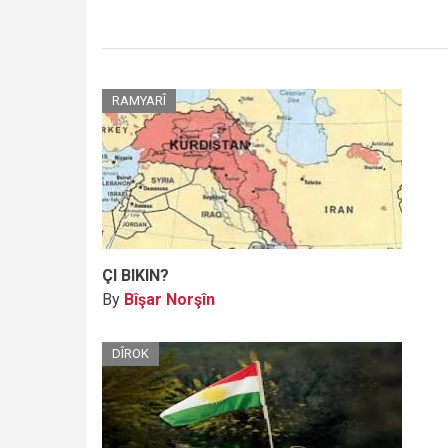
RAMYARÎ
ÇI BIKIN?
By
Bîşar Norşîn
DÎROK