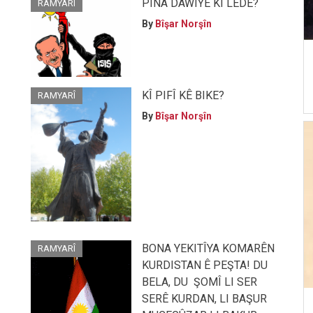
PÎNA DAWÎYÊ KÎ LÊDE?
RAMYARÎ
By
Bîşar Norşîn
KÎ PIFÎ KÊ BIKE?
RAMYARÎ
By
Bîşar Norşîn
BONA YEKITÎYA KOMARÊN
RAMYARÎ
KURDISTAN Ê PEŞTA! DU
BELA, DU ŞOMÎ LI SER
SERÊ KURDAN, LI BAŞUR