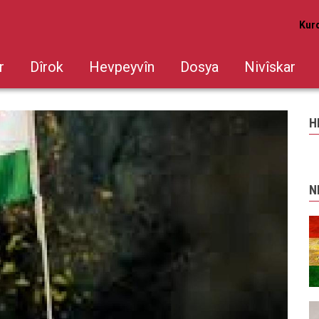
Kur
r
Dîrok
Hevpeyvîn
Dosya
Nivîskar
H
gası Güney Kürdistan Yönetimi ve PKK
N