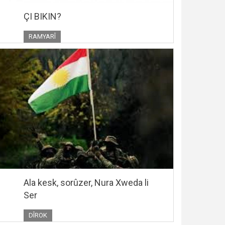
ÇI BIKIN?
RAMYARÎ
Ala kesk, sorûzer, Nura Xweda li
Ser
DÎROK