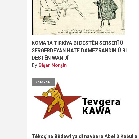
KOMARA TIRKÎYA BI DESTÊN SERSERÎ Û
SERGERDEYAN HATE DAMEZRANDIN Û BI
DESTÊN WAN JÎ
By
Bîşar Norşîn
RAMYARÎ
Têkoşîna Bêdawî ya di navbera Abel û Kabul a