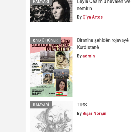
Leyla Qasim û hevalên wê
RAMYARÎ
nemirin
By
Çîya Artos
Bîranîna şehîdên rojavayê
ҪAND Û HÛNER
Kurdistanê
By
admin
TIRS
RAMYARÎ
By
Bîşar Norşîn