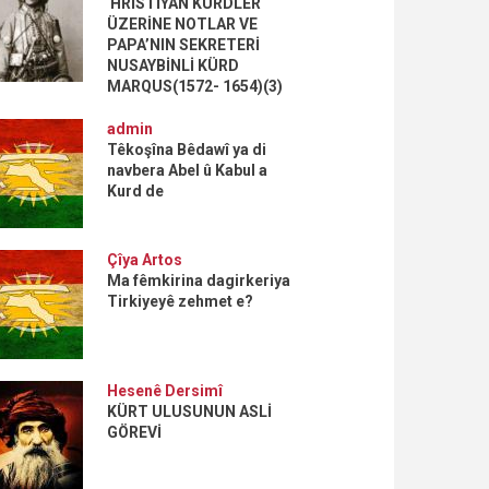
HRİSTİYAN KÜRDLER
ÜZERİNE NOTLAR VE
PAPA’NIN SEKRETERİ
NUSAYBİNLİ KÜRD
MARQUS(1572- 1654)(3)
admin
Têkoşîna Bêdawî ya di
navbera Abel û Kabul a
Kurd de
Çîya Artos
Ma fêmkirina dagirkeriya
Tirkiyeyê zehmet e?
Hesenê Dersimî
KÜRT ULUSUNUN ASLİ
GÖREVİ