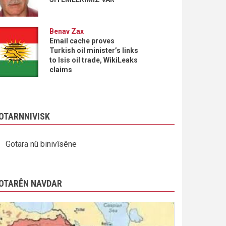
Benav Zax
Email cache proves
Turkish oil minister’s links
to Isis oil trade, WikiLeaks
claims
OTARNNIVISK
Gotara nû binivîsêne
OTARÊN NAVDAR