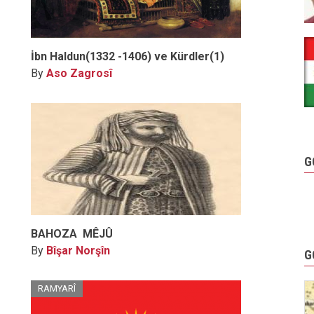
İbn Haldun(1332 -1406) ve Kürdler(1)
By
Aso Zagrosî
G
BAHOZA MÊJÛ
By
Bîşar Norşîn
G
RAMYARÎ