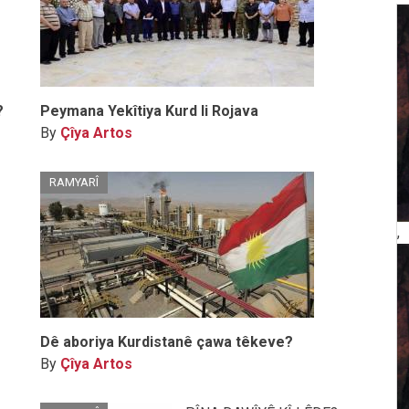
?
Peymana Yekîtiya Kurd li Rojava
By
Çîya Artos
RAMYARÎ
,
Dê aboriya Kurdistanê çawa têkeve?
By
Çîya Artos