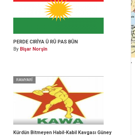
PERDE CIRÎYA Û RÛ PAS BÛN
By
Bîşar Norşîn
,
RAMYARÎ
Kürdün Bitmeyen Habil-Kabil Kavgası Güney