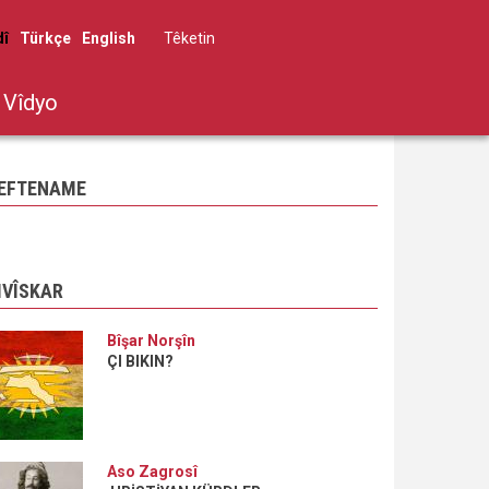
dî
Türkçe
English
Têketin
User
account
Vîdyo
menu
EFTENAME
IVÎSKAR
Bîşar Norşîn
ÇI BIKIN?
Aso Zagrosî