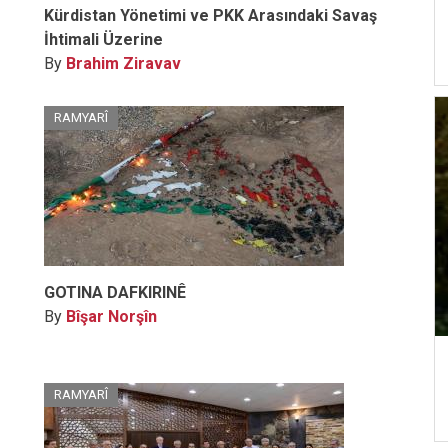
Kürdistan Yönetimi ve PKK Arasındaki Savaş
İhtimali Üzerine
By
Brahim Ziravav
RAMYARÎ
GOTINA DAFKIRINÊ
By
Bîşar Norşîn
RAMYARÎ